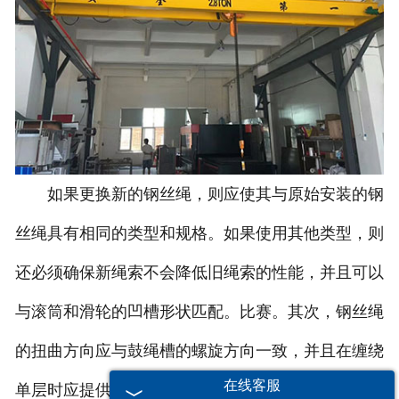
如果更换新的钢丝绳，则应使其与原始安装的钢
丝绳具有相同的类型和规格。如果使用其他类型，则
还必须确保新绳索不会降低旧绳索的性能，并且可以
与滚筒和滑轮的凹槽形状匹配。比赛。其次，钢丝绳
的扭曲方向应与鼓绳槽的螺旋方向一致，并且在缠绕
在线客服
单层时应提供导绳器，以防止绳索混乱。更换钢丝绳