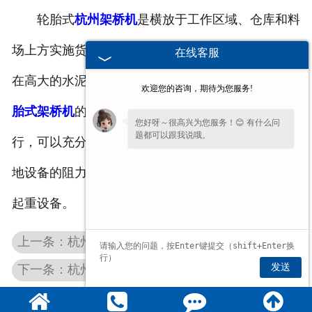
轮胎式
杭州架桥机
是横放于工作区域、仓库和料
场上方实施货物吊运的起重设备。由于它的两端坐落
在线客服
在高大的水泥柱或者金属支架上，样式似桥。
杭州轮
欢迎您的咨询，期待为您服务!
胎式架桥机
的桥架沿铺设在两边高架上的轨道纵向运
您好呀～很高兴为您服务！😊 有什么问
题都可以跟我说哦。
行，可以充分利用桥架下面的空间吊运货物，不受陆
地设备的阻力。它是使用范畴较广、数量较多的一种
起重设备。
上一条：杭州双梁桥式起重机
发送
下一条：杭州手推龙门架