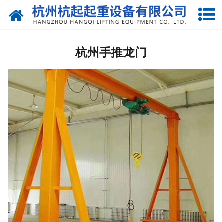
网站首页
杭州国标起重机
杭州手推龙门
杭州欧标起重机
杭州电动葫芦
杭州悬臂吊
杭州液压升降货梯
杭州起重机配件
杭州提梁机
杭州架桥机