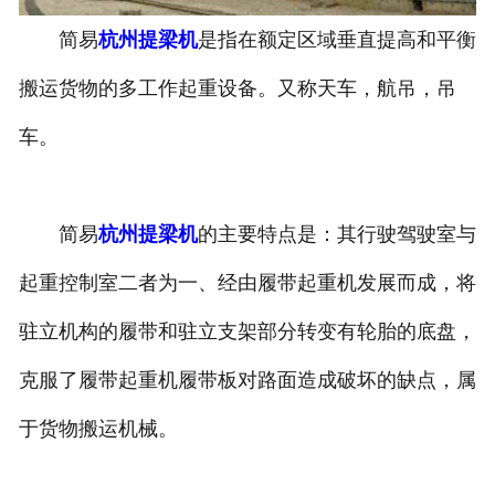
简易
杭州提梁机
是指在额定区域垂直提高和平衡
杭州垃圾抓斗起重机
搬运货物的多工作起重设备。又称天车，航吊，吊
杭州洁净起重机
车。
简易
杭州提梁机
的主要特点是：其行驶驾驶室与
起重控制室二者为一、经由履带起重机发展而成，将
驻立机构的履带和驻立支架部分转变有轮胎的底盘，
克服了履带起重机履带板对路面造成破坏的缺点，属
于货物搬运机械。